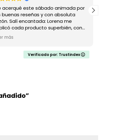
 acerqué este sábado animada por
El servicio pos
s buenas reseñas y con absoluta
No llegaba el p
zón. Salí encantada: Lorena me
en el tlf de co
plicó cada producto superbién, con
hasta localizar
chísimo conocimiento y una pasión
entrega. Y el vi
er más
emenda por lo que vende. ¡Trato de
 y productos excepcionales! Ya tengo
 nueva tienda gourmet favorita🥰
Verificado por: Trustindex
 añadido”