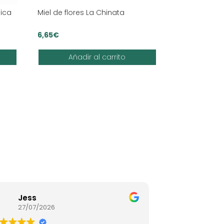
ica
Miel de flores La Chinata
6,65
€
Añadir al carrito
Jess
Víctor
27/07/2026
14/07/20