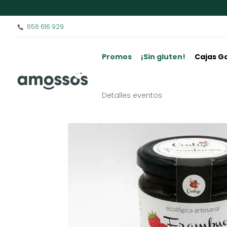
656 616 929
Promos
¡Sin gluten!
Cajas G
Detalles eventos