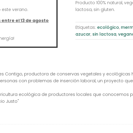
Producto 100% natural, vega
este verano.
lactosa, sin gluten.
entre el 13 de agosto
Etiquetas:
ecológico
,
merm
azucar
,
sin lactosa
,
vegan
nergía!
les Contigo, productora de conservas vegetales y ecológicas
personas con problemas de inserción laboral, un proyecto que
ricultura ecológica de productores locales que conocemos pe
io Justo"