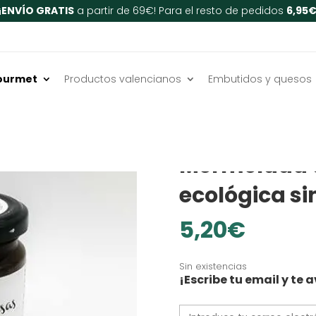
¡
ENVÍO GRATIS
a partir de 69€! Para el resto de pedidos
6,95
ourmet
Productos valencianos
Embutidos y quesos
Inicio
/
Chocolates y dulce
SIN LACTOSA
SIN GLUTEN
Mermelada 
ecológica s
5,20
€
Sin existencias
¡Escribe tu email y t