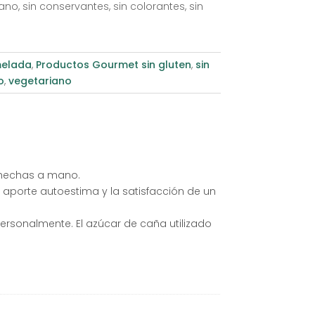
no, sin conservantes, sin colorantes, sin
elada
,
Productos Gourmet sin gluten
,
sin
o
,
vegetariano
 hechas a mano.
 aporte autoestima y la satisfacción de un
rsonalmente. El azúcar de caña utilizado