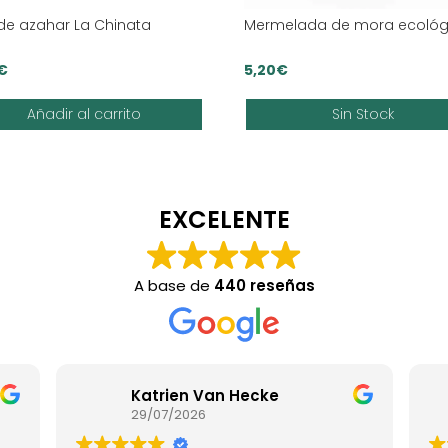
 de azahar La Chinata
Mermelada de mora ecológ
€
5,20
€
Añadir al carrito
Sin Stock
EXCELENTE
A base de
440 reseñas
Katrien Van Hecke
29/07/2026