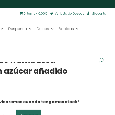
€
0 Items
-
0,00
€
Ver Lista de Deseos
Mi cuenta


Despensa
Dulces
Bebidas
s
/
Mermeladas y mieles
/
ECO
VEGANO
de frambuesa
in azúcar añadido
e avisaremos cuando tengamos stock!