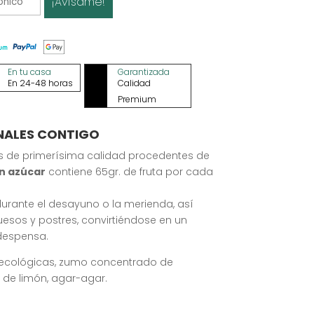
¡Avísame!
En tu casa
Garantizada
En 24-48 horas
Calidad
Premium
NALES CONTIGO
 de primerísima calidad procedentes de
in azúcar
contiene 65gr. de fruta por cada
 durante el desayuno o la merienda, así
os y postres, convirtiéndose en un
despensa.
 ecológicas, zumo concentrado de
de limón, agar-agar.