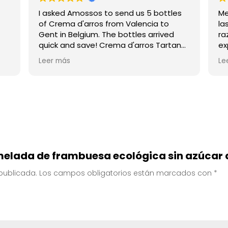
I asked Amossos to send us 5 bottles
Me
of Crema d'arros from Valencia to
la
Gent in Belgium. The bottles arrived
ra
quick and save! Crema d'arros Tartana
ex
is the greatest liquor in the world.
mu
Leer más
Le
🙏 Amossos.
tr
10
mi
rmelada de frambuesa ecológica sin azúcar
 publicada.
Los campos obligatorios están marcados con
*