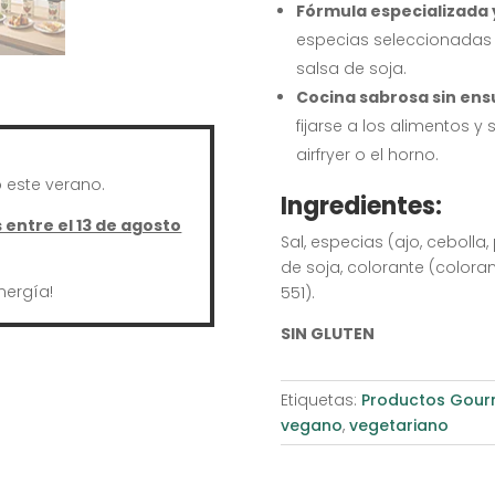
Fórmula especializada y
especias seleccionadas (
salsa de soja
.
Cocina sabrosa sin ens
fijarse a los alimentos y
airfryer o el horno
.
este verano.
Ingredientes
:
entre el 13 de agosto
Sal, especias (ajo, cebolla
de soja, colorante (colora
nergía!
551).
SIN GLUTEN
Etiquetas:
Productos Gourm
vegano
,
vegetariano