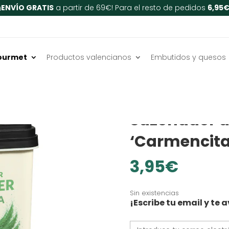
¡
ENVÍO GRATIS
a partir de 69€! Para el resto de pedidos
6,95
ourmet
Productos valencianos
Embutidos y quesos
Inicio
/
Despensa
/
Sales, 
SIN LACTOSA
SIN GLUTEN
Sazonador d
‘Carmencita’
3,95
€
Sin existencias
¡Escribe tu email y t