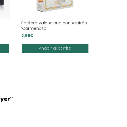
Paellero Valenciana con Azafrán
‘Carmencita’
2,99
€
Añadir al carrito
ryer”