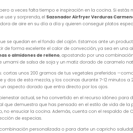
pero a veces falta tiempo e inspiración en la cocina. Si está
se use y sorprenda, el
Sazonador Airfryer Verduras Carmen
dora de aire en su día a día y quieren conseguir platos espe
ue se quedan en el fondo del cajón. Estamos ante un produc
stir de forma excelente el calor de convección, ya sea en una 
nas o almidones de relleno
, apostando por una combinación l
que umami de salsa de soja y un matiz dorado de caramelo nat
: cortas unos 200 gramos de tus vegetales preferidos —como 
e y dos de esta mezcla, y los cocinas durante 7-12 minutos a 
n un aspecto dorado que entra directo por los ojos
.
bienestar actual, se ha convertido en el recurso idóneo para 
ginal que demuestra que has pensado en el estilo de vida de la 
do, no ensuciar la cocina
. Además, cuenta con el respaldo de 
lección de especias
.
 combinación personalizada o para darte un capricho saludab