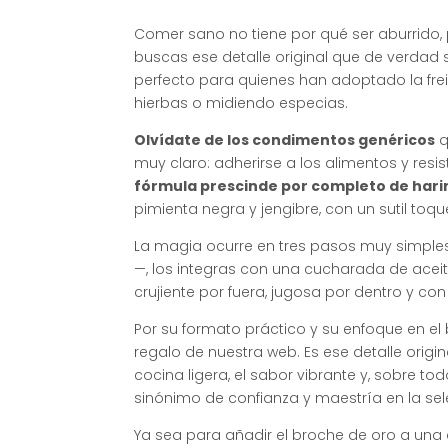
Comer sano no tiene por qué ser aburrido, 
buscas ese detalle original que de verdad 
perfecto para quienes han adoptado la frei
hierbas o midiendo especias
.
Olvídate de los condimentos genéricos
q
muy claro: adherirse a los alimentos y resi
fórmula prescinde por completo de hari
pimienta negra y jengibre, con un sutil to
La magia ocurre en tres pasos muy simples
—, los integras con una cucharada de aceit
crujiente por fuera, jugosa por dentro y co
Por su formato práctico y su enfoque en el 
regalo de nuestra web
. Es ese detalle ori
cocina ligera, el sabor vibrante y, sobre to
sinónimo de confianza y maestría en la se
Ya sea para añadir el broche de oro a una