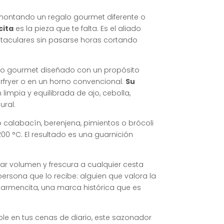
s montando un regalo gourmet diferente o
cita
es la pieza que te falta
. Es el aliado
ctaculares sin pasarse horas cortando
to gourmet diseñado con un propósito
airfryer o en un horno convencional
.
Su
impia y equilibrada de ajo, cebolla,
ural
.
calabacín, berenjena, pimientos o brócoli
200 °C
. El resultado es una guarnición
dar volumen y frescura a cualquier cesta
persona que lo recibe: alguien que valora la
Carmencita, una marca histórica que es
le en tus cenas de diario, este sazonador