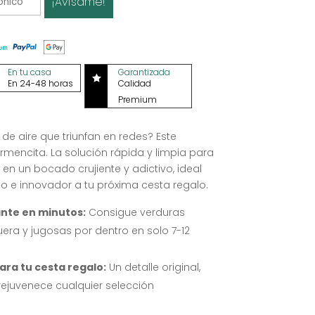
¡Avísame!
En tu casa
Garantizada

En 24-48 horas
Calidad
Premium
s de aire que triunfan en redes? Este
rmencita
. La solución rápida y limpia para
 en un bocado crujiente y adictivo, ideal
 e innovador a tu próxima cesta regalo
.
nte en minutos:
Consigue verduras
uera y jugosas por dentro en solo 7-12
ara tu cesta regalo:
Un detalle original,
rejuvenece cualquier selección