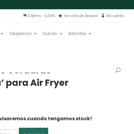
€
0 Items
-
0,00
€
Ver Lista de Deseos
Mi cuenta


Despensa
Dulces
Bebidas
especias y salsas
/
VEGANO
e Verduras
 para Air Fryer
e avisaremos cuando tengamos stock!