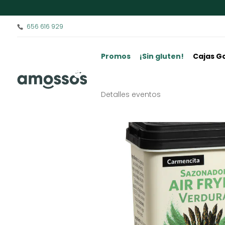
656 616 929
Promos
¡Sin gluten!
Cajas G
Detalles eventos