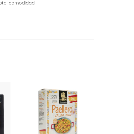
n total comodidad
.