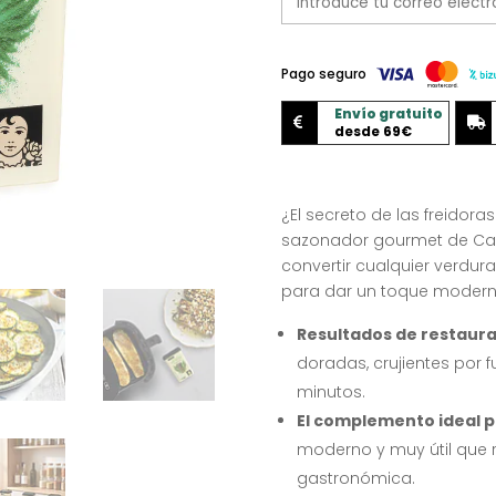
Pago seguro
Envío gratuito


desde 69€
¿El secreto de las freidora
sazonador gourmet de Ca
convertir cualquier verdura
para dar un toque moderno
Resultados de restaura
doradas, crujientes por f
minutos
.
El complemento ideal p
moderno y muy útil que 
gastronómica
.