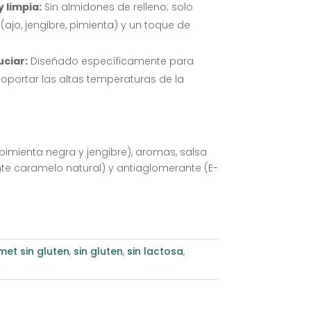
 limpia:
Sin almidones de relleno; solo
ajo, jengibre, pimienta) y un toque de
uciar:
Diseñado específicamente para
 soportar las altas temperaturas de la
, pimienta negra y jengibre), aromas, salsa
nte caramelo natural) y antiaglomerante (E-
et sin gluten
,
sin gluten
,
sin lactosa
,