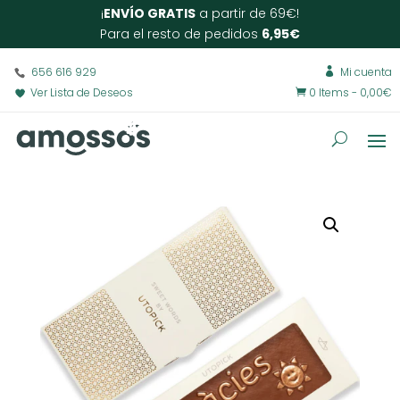
¡
ENVÍO GRATIS
a partir de 69€!
Para el resto de pedidos
6,95€
656 616 929
Mi cuenta

Ver Lista de Deseos
0 Items
-
0,00
€
