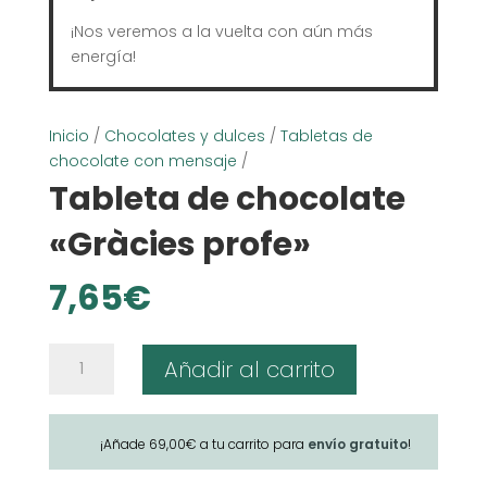
¡Nos veremos a la vuelta con aún más
energía!
Inicio
/
Chocolates y dulces
/
Tabletas de
chocolate con mensaje
/
Tableta de chocolate
«Gràcies profe»
7,65
€
Tableta
Añadir al carrito
de
chocolate
"Gràcies
¡Añade
69,00
€
a tu carrito para
envío gratuito
!
profe"
cantidad