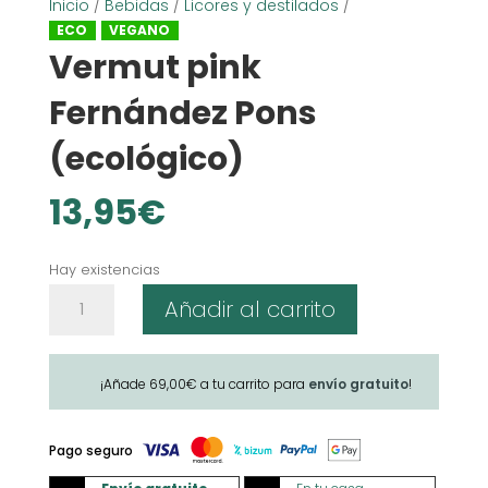
Inicio
/
Bebidas
/
Licores y destilados
/
ECO
VEGANO
Vermut pink
Fernández Pons
(ecológico)
13,95
€
Hay existencias
Vermut
Añadir al carrito
pink
Fernández
Pons
¡Añade
69,00
€
a tu carrito para
envío gratuito
!
(ecológico)
cantidad
Pago seguro