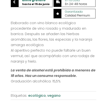
Envío gratuito
En tu casa


En 24-48 horas
hasta el 15 de junio
Garantizada

Calidad Premium
Elaborado con vino blanco ecológico
procedente de vino rosado y madurado en
barrica. Después se añaden las hierbas
aromáticas, las flores, las especias y la naranja
amarga ecológica.
Al aperitivo perfecto no puede faltarle un buen
vermut, así que acompáñalo con una rodaja de
naranja y hielo.
La venta de alcohol está prohibida a menores de
18 años. Haz un consumo responsable.
Graduación alcohólica: 15,5%
Etiquetas:
ecológico
,
vegano