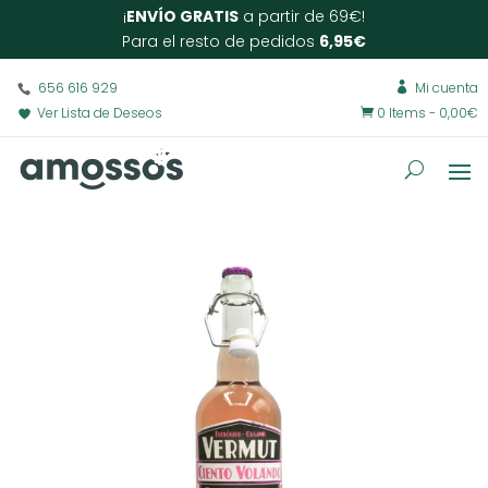
¡
ENVÍO GRATIS
a partir de 69€!
Para el resto de pedidos
6,95€
656 616 929
Mi cuenta

Ver Lista de Deseos
0 Items
-
0,00
€
