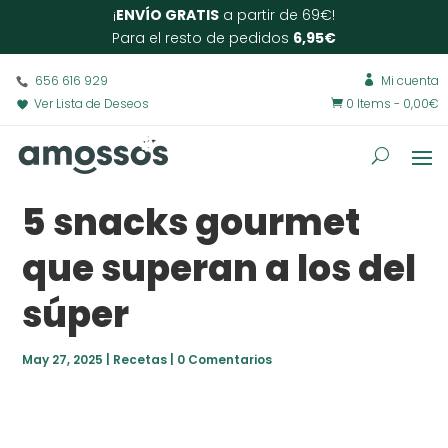
¡
ENVÍO GRATIS
a partir de 69€!
Para el resto de pedidos
6,95€
656 616 929
Mi cuenta

Ver Lista de Deseos
0 Items
-
0,00
€

5 snacks gourmet
que superan a los del
súper
May 27, 2025
|
Recetas
|
0 Comentarios