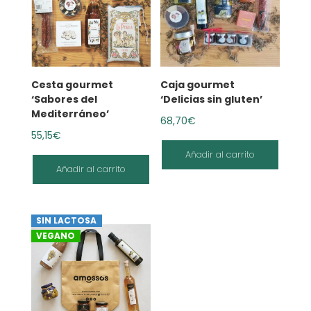
Cesta gourmet
Caja gourmet
‘Sabores del
‘Delicias sin gluten’
Mediterráneo’
68,70
€
55,15
€
Añadir al carrito
Añadir al carrito
SIN LACTOSA
VEGANO