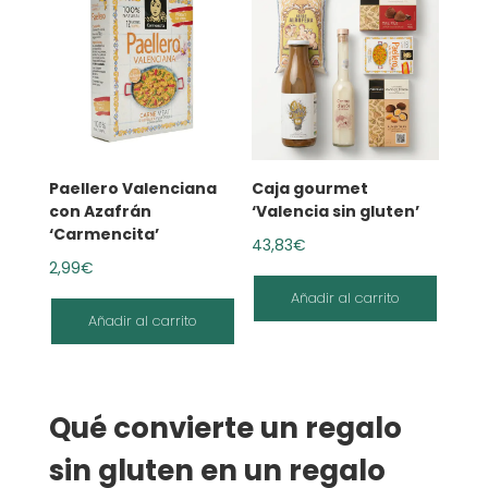
Paellero Valenciana
Caja gourmet
con Azafrán
‘Valencia sin gluten’
‘Carmencita’
43,83
€
2,99
€
Añadir al carrito
Añadir al carrito
Qué convierte un regalo
sin gluten en un regalo