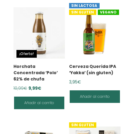
SIN LACTOSA
SIN GLUTEN
VEGANO
¡Oferta!
Horchata
Cerveza Querida IPA
Concentrada ‘Polo’
‘Yakka’ (sin gluten)
62% de chufa
3,95
€
El
El
10,99
€
9,99
€
precio
precio
Añadir al carrito
Añadir al carrito
original
actual
era:
es:
10,99€.
9,99€.
SIN GLUTEN