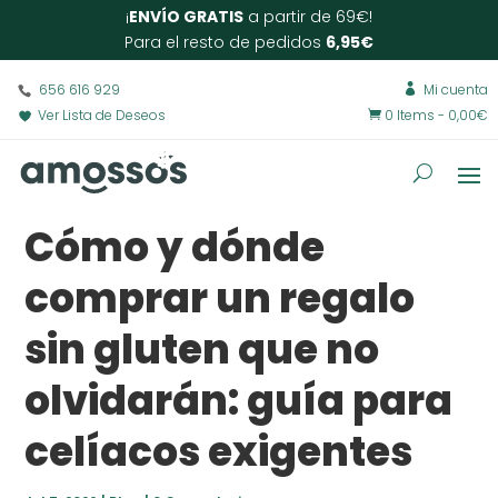
¡
ENVÍO GRATIS
a partir de 69€!
Para el resto de pedidos
6,95€
656 616 929
Mi cuenta

Ver Lista de Deseos
0 Items
-
0,00
€

Cómo y dónde
comprar un regalo
sin gluten que no
olvidarán: guía para
celíacos exigentes