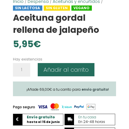
Inicio
/
Despensa
/
Aceitunas y encurtidos
/
SIN LACTOSA
SIN GLUTEN
VEGANO
Aceituna gordal
rellena de jalapeño
5,95
€
Hay existencias
Aceituna
Añadir al carrito
gordal
rellena
de
¡Añade
69,00
€
a tu carrito para
envío gratuito
!
jalapeño
cantidad
Pago seguro
Envío gratuito
En tu casa


En 24-48 horas
hasta el 15 de junio