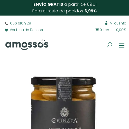
¡
ENVÍO GRATIS
a partir de 69€!
Para el resto de pedidos
6,95€
656 616 929
Mi cuenta

Ver Lista de Deseos
0 Items
-
0,00
€
