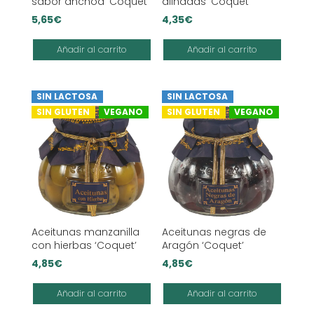
sabor anchoa ‘Coquet’
aliñadas ‘Coquet’
5,65
€
4,35
€
Añadir al carrito
Añadir al carrito
SIN LACTOSA
SIN LACTOSA
SIN GLUTEN
VEGANO
SIN GLUTEN
VEGANO
Aceitunas manzanilla
Aceitunas negras de
con hierbas ‘Coquet’
Aragón ‘Coquet’
4,85
€
4,85
€
Añadir al carrito
Añadir al carrito