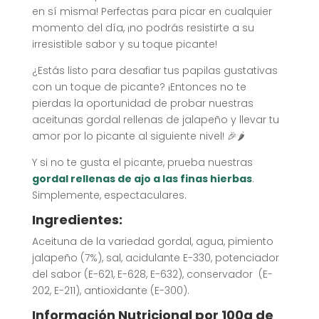
en sí misma! Perfectas para picar en cualquier
momento del día, ¡no podrás resistirte a su
irresistible sabor y su toque picante!
¿Estás listo para desafiar tus papilas gustativas
con un toque de picante? ¡Entonces no te
pierdas la oportunidad de probar nuestras
aceitunas gordal rellenas de jalapeño y llevar tu
amor por lo picante al siguiente nivel! 🎉🌶️
Y si no te gusta el picante, prueba nuestras
gordal rellenas de ajo a las finas hierbas
.
Simplemente, espectaculares.
Ingredientes:
Aceituna de la variedad gordal, agua, pimiento
jalapeño (7%), sal, acidulante E-330, potenciador
del sabor (E-621, E-628, E-632), conservador (E-
202, E-211), antioxidante (E-300).
Información Nutricional por 100g de