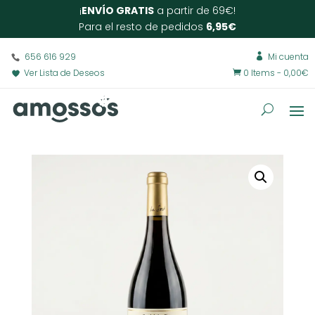
¡
ENVÍO GRATIS
a partir de 69€!
Para el resto de pedidos
6,95€
656 616 929
Mi cuenta

Ver Lista de Deseos
0 Items
-
0,00
€
