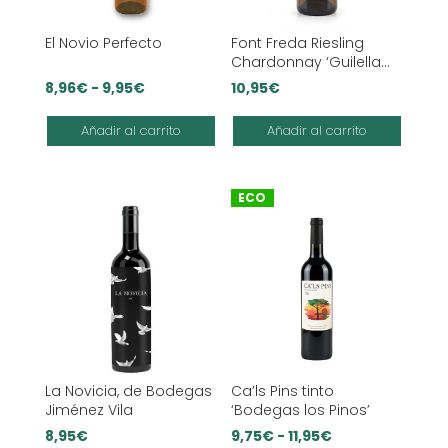
El Novio Perfecto
Font Freda Riesling
Chardonnay ‘Guilella
Agrícola’
Rango
8,96
€
-
9,95
€
10,95
€
de
Añadir al carrito
Añadir al carrito
precios:
desde
8,96€
ECO
hasta
9,95€
La Novicia, de Bodegas
Ca’ls Pins tinto
Jiménez Vila
‘Bodegas los Pinos’
Rango
8,95
€
9,75
€
-
11,95
€