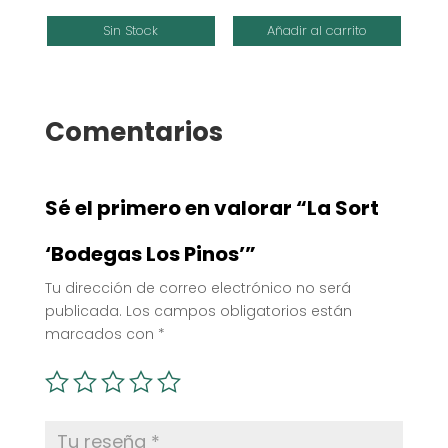
de
Sin Stock
Añadir al carrito
precios:
desde
9,75€
hasta
Comentarios
11,95€
Sé el primero en valorar “La Sort
‘Bodegas Los Pinos’”
Tu dirección de correo electrónico no será
publicada.
Los campos obligatorios están
marcados con
*