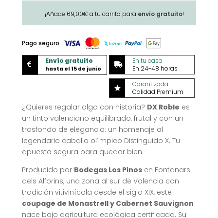
Los
¡Añade
69,00
€
a tu carrito para
envío gratuito
!
Pinos'
cantidad
Pago seguro
Envío gratuito
En tu casa


En 24-48 horas
hasta el 15 de junio
Garantizada

Calidad Premium
¿Quieres regalar algo con historia?
DX Roble
es
un tinto valenciano equilibrado, frutal y con un
trasfondo de elegancia: un homenaje al
legendario caballo olímpico Distinguido X. Tu
apuesta segura para quedar bien.
Producido por
Bodegas Los Pinos
en Fontanars
dels Alforins, una zona al sur de Valencia con
tradición vitivinícola desde el siglo XIX, este
coupage de Monastrell y Cabernet Sauvignon
nace bajo agricultura ecológica certificada
. Su