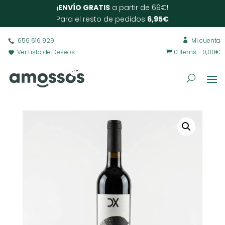
¡
ENVÍO GRATIS
a partir de 69€!
Para el resto de pedidos
6,95€
656 616 929
Mi cuenta

Ver Lista de Deseos
0 Items
-
0,00
€
