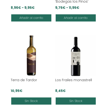
‘Bodegas los Pinos’
Rango
Rango
8,96
€
-
9,95
€
9,75
€
-
11,95
€
de
de
Añadir al carrito
Añadir al carrito
precios:
precios:
desde
desde
8,96€
9,75€
hasta
hasta
9,95€
11,95€
Terra de Tardor
Los Frailes monastrell
10,95
€
8,45
€
Sin Stock
Sin Stock