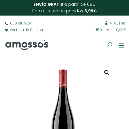
¡
ENVÍO GRATIS
a partir de 69€!
Para el resto de pedidos
6,95€
656 616 929
Mi cuenta

Ver Lista de Deseos
0 Items
-
0,00
€
