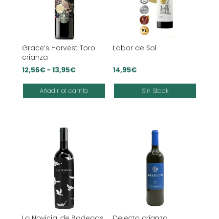
Grace’s Harvest Toro
Labor de Sol
crianza
Rango
12,56
€
-
13,95
€
14,95
€
de
Añadir al carrito
Sin Stock
precios:
desde
12,56€
hasta
13,95€
La Novicia, de Bodegas
Delecto crianza