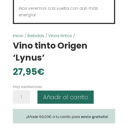
¡Nos veremos a la vuelta con aún más
energía!
Inicio
/
Bebidas
/
Vinos tintos
/
Vino tinto Origen
‘Lynus’
27,95
€
Hay existencias
Vino
Añadir al carrito
tinto
Origen
'Lynus'
¡Añade
69,00
€
a tu carrito para
envío gratuito
!
cantidad