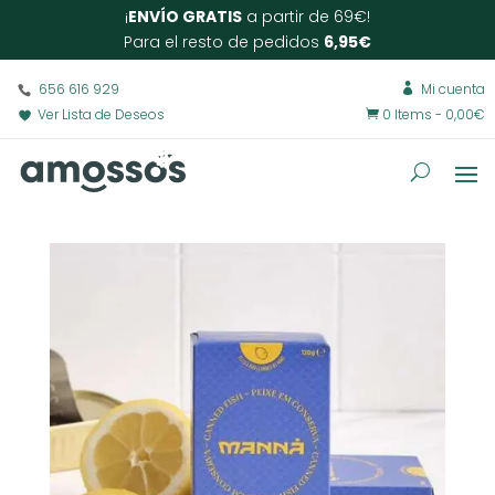
¡
ENVÍO GRATIS
a partir de 69€!
Para el resto de pedidos
6,95€
656 616 929
Mi cuenta

Ver Lista de Deseos
0 Items
-
0,00
€
