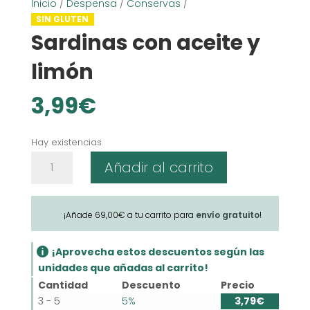
Inicio
/
Despensa
/
Conservas
/
SIN GLUTEN
Sardinas con aceite y
limón
3,99
€
Hay existencias
Sardinas
Añadir al carrito
con
aceite
y
¡Añade
69,00
€
a tu carrito para
envío gratuito
!
limón
cantidad
¡Aprovecha estos descuentos según las
unidades que añadas al carrito!
Cantidad
Descuento
Precio
3 - 5
5%
3,79
€