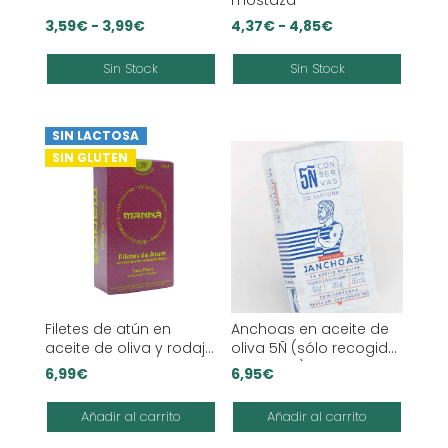
mostaza
Rango
Rango
3,59
€
-
3,99
€
4,37
€
-
4,85
€
de
de
Sin Stock
Sin Stock
precios:
precios:
desde
desde
3,59€
4,37€
SIN LACTOSA
hasta
hasta
SIN GLUTEN
3,99€
4,85€
Filetes de atún en
Anchoas en aceite de
aceite de oliva y rodaja
oliva 5Ñ (sólo recogida
de limón Manná
en tienda)
6,99
€
6,95
€
Añadir al carrito
Añadir al carrito