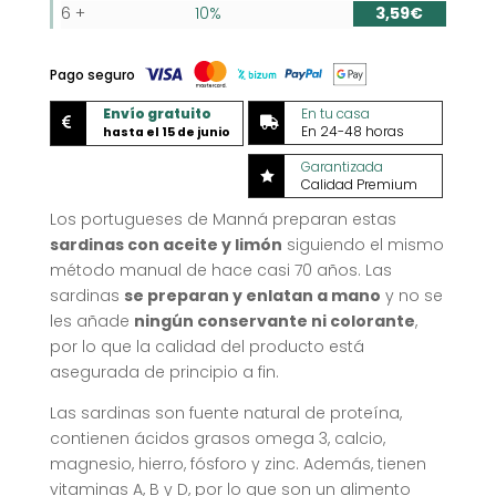
6 +
10%
3,59
€
Pago seguro
Envío gratuito
En tu casa


En 24-48 horas
hasta el 15 de junio
Garantizada

Calidad Premium
Los portugueses de Manná preparan estas
sardinas con aceite y limón
siguiendo el mismo
método manual de hace casi 70 años. Las
sardinas
se preparan y enlatan a mano
y no se
les añade
ningún conservante ni colorante
,
por lo que la calidad del producto está
asegurada de principio a fin.
Las sardinas son fuente natural de proteína,
contienen ácidos grasos omega 3, calcio,
magnesio, hierro, fósforo y zinc. Además, tienen
vitaminas A, B y D, por lo que son un alimento