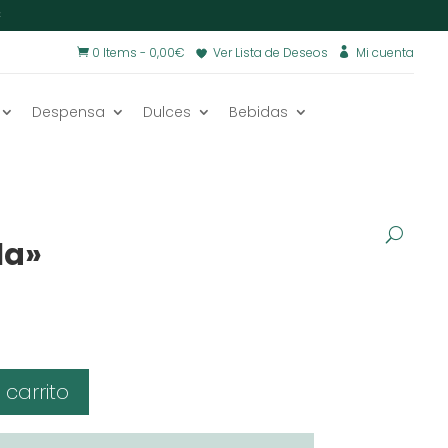
€
0 Items
-
0,00
€
Ver Lista de Deseos
Mi cuenta


Despensa
Dulces
Bebidas
s
/
Tabletas de chocolate con mensaje
/
chocolate
la»
 carrito