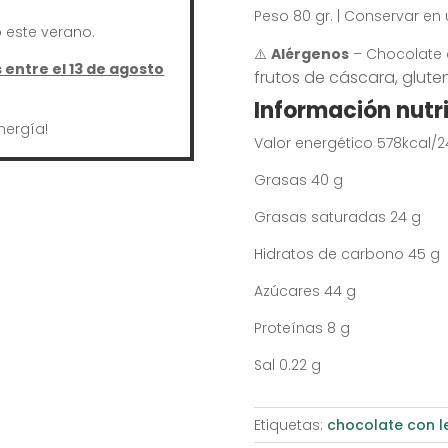
Peso 80 gr. | Conservar en 
este verano.
⚠️
Alérgenos
– Chocolate 
entre el 13 de agosto
frutos de cáscara, glute
Información nutri
nergía!
Valor energético 578kcal/2
Grasas 40 g
Grasas saturadas 24 g
Hidratos de carbono 45 g
Azúcares 44 g
Proteínas 8 g
Sal 0.22 g
Etiquetas:
chocolate con l