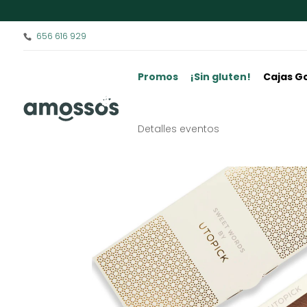
656 616 929
Promos
¡Sin gluten!
Cajas G
Detalles eventos