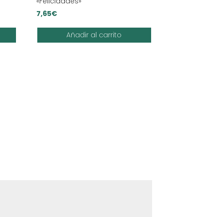
«Felicidades»
7,65
€
Añadir al carrito