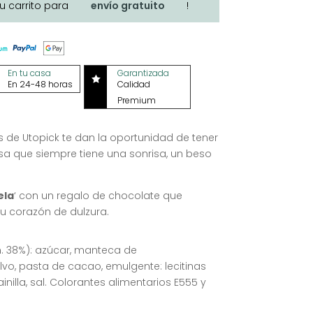
tu carrito para
envío gratuito
!
En tu casa
Garantizada

En 24-48 horas
Calidad
Premium
 de Utopick te dan la oportunidad de tener
esa que siempre tiene una sonrisa, un beso
ela
‘ con un regalo de chocolate que
su corazón de dulzura.
. 38%): azúcar, manteca de
vo, pasta de cacao, emulgente: lecitinas
inilla, sal. Colorantes alimentarios E555 y