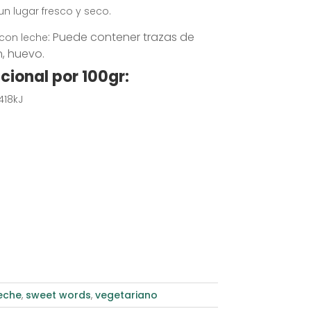
un lugar fresco y seco.
: Puede contener trazas de
con leche
n, huevo.
cional por 100gr:
418kJ
eche
,
sweet words
,
vegetariano