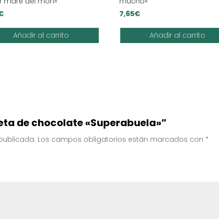
or mare del món»
mucho»
€
7,65
€
Añadir al carrito
Añadir al carrito
leta de chocolate «Superabuela»”
 publicada.
Los campos obligatorios están marcados con
*