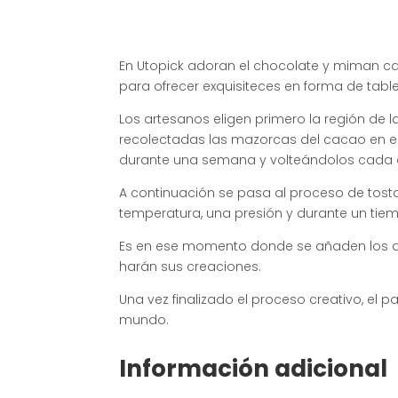
En Utopick adoran el chocolate y miman ca
para ofrecer exquisiteces en forma de tab
Los artesanos eligen primero la región de
recolectadas las mazorcas del cacao en 
durante una semana y volteándolos cada d
A continuación se pasa al proceso de tost
temperatura, una presión y durante un ti
Es en ese momento donde se añaden los azú
harán sus creaciones.
Una vez finalizado el proceso creativo, el p
mundo.
Información adicional