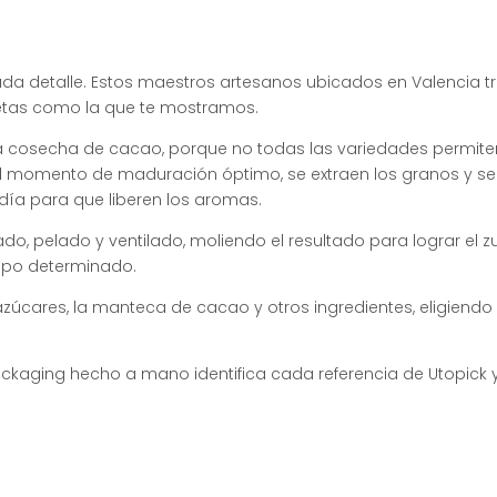
da detalle. Estos maestros artesanos ubicados en Valencia t
letas como la que te mostramos.
 la cosecha de cacao, porque no todas las variedades permite
el momento de maduración óptimo, se extraen los granos y 
ía para que liberen los aromas.
ado, pelado y ventilado, moliendo el resultado para lograr e
empo determinado.
cares, la manteca de cacao y otros ingredientes, eligiendo 
ackaging hecho a mano identifica cada referencia de Utopick y l