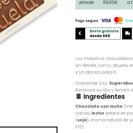
¡Añade
69,00
€
a 
cantidad
Pago seguro
Envío gratuito


desde 69€
Los maestros chocolateros
un detalle con tu abuela, 
y un abrazo para ti.
Sorprende a tu ‘
Superabu
iluminará su día y llenará 
🍫 Ingredientes
Chocolate con leche
(min
cacao,
leche
entera en pol
(
soja
), aroma natural de va
E172.