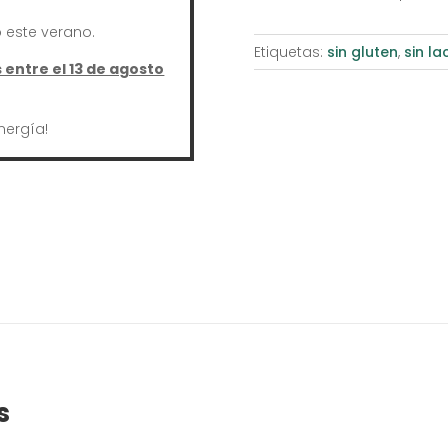
este verano.
Etiquetas:
sin gluten
,
sin la
entre el 13 de agosto
nergía!
s