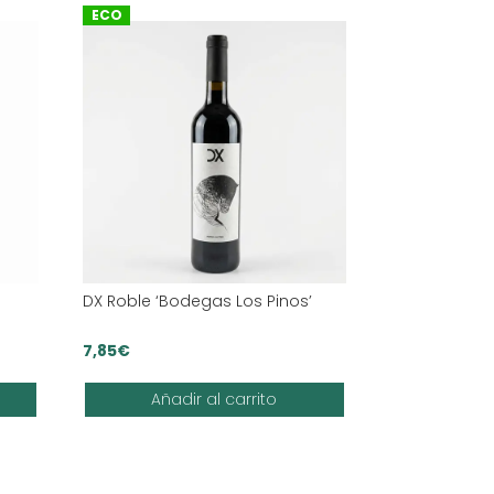
ECO
DX Roble ‘Bodegas Los Pinos’
7,85
€
Añadir al carrito