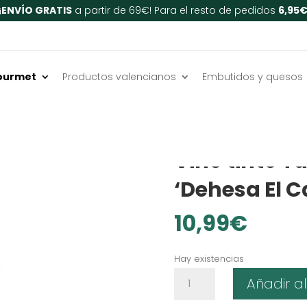
¡
ENVÍO GRATIS
a partir de 69€! Para el resto de pedidos
6,95
ourmet
Productos valencianos
Embutidos y quesos
Inicio
/
Bebidas
/
Vinos tint
SIN LACTOSA
Vino tinto T
‘Dehesa El C
10,99
€
Hay existencias
Vino
Añadir al
tinto
Tudon's