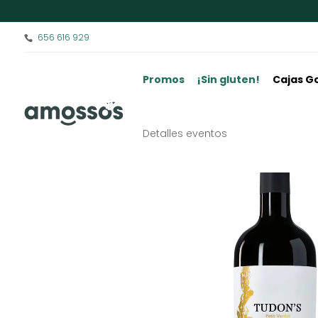
656 616 929
Promos
¡Sin gluten!
Cajas G
Detalles eventos