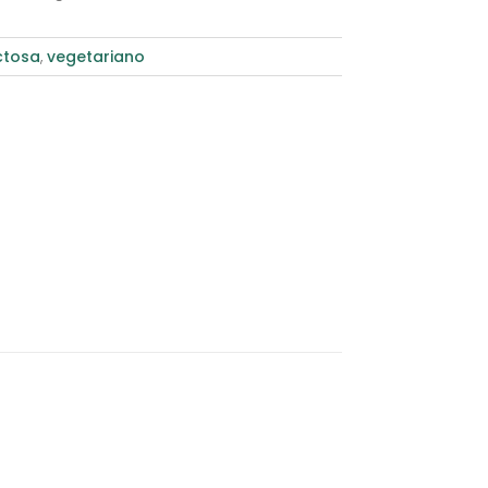
ctosa
,
vegetariano