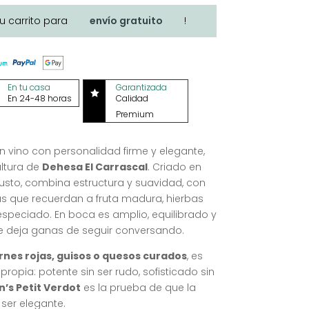
tu carrito para
envío gratuito
!
En tu casa
Garantizada

En 24-48 horas
Calidad
Premium
n vino con personalidad firme y elegante,
altura de
Dehesa El Carrascal
. Criado en
justo, combina estructura y suavidad, con
s que recuerdan a fruta madura, hierbas
especiado. En boca es amplio, equilibrado y
ue deja ganas de seguir conversando.
nes rojas, guisos o quesos curados
, es
ropia: potente sin ser rudo, sofisticado sin
’s Petit Verdot
es la prueba de que la
ser elegante.