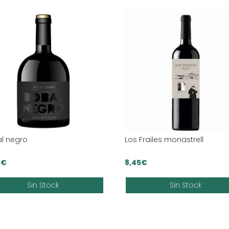
l negro
Los Frailes monastrell
5
€
8,45
€
Sin Stock
Sin Stock