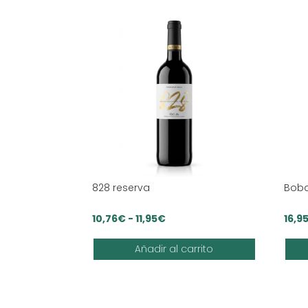
828 reserva
Boba
Rango
10,76
€
-
11,95
€
16,9
de
Añadir al carrito
precios:
desde
10,76€
hasta