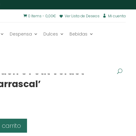
€
0 Items
-
0,00
€
Ver Lista de Deseos
Mi cuenta


Despensa
Dulces
Bebidas
os
/
udon’s Petit Verdot
arrascal’
 carrito