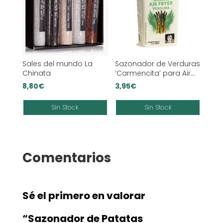
Sales del mundo La
Sazonador de Verduras
Chinata
‘Carmencita’ para Air
Fryer
8,80
€
3,95
€
Sin Stock
Sin Stock
Comentarios
Sé el primero en valorar
“Sazonador de Patatas