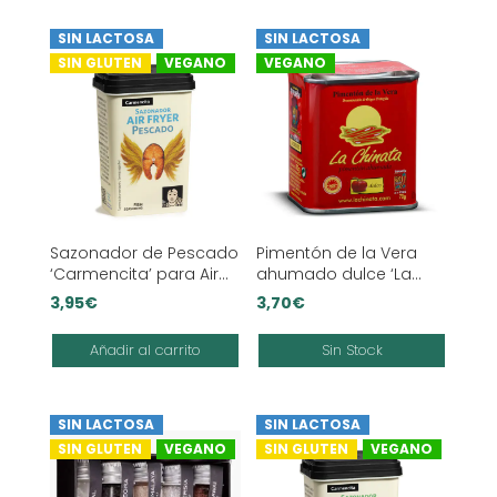
SIN LACTOSA
SIN LACTOSA
SIN GLUTEN
VEGANO
VEGANO
Sazonador de Pescado
Pimentón de la Vera
‘Carmencita’ para Air
ahumado dulce ‘La
Fryer
Chinata’
3,95
€
3,70
€
Añadir al carrito
Sin Stock
SIN LACTOSA
SIN LACTOSA
SIN GLUTEN
VEGANO
SIN GLUTEN
VEGANO