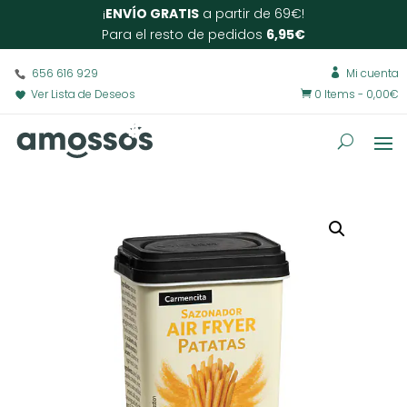
¡
ENVÍO GRATIS
a partir de 69€!
Para el resto de pedidos
6,95€
656 616 929
Mi cuenta

Ver Lista de Deseos
0 Items
-
0,00
€
