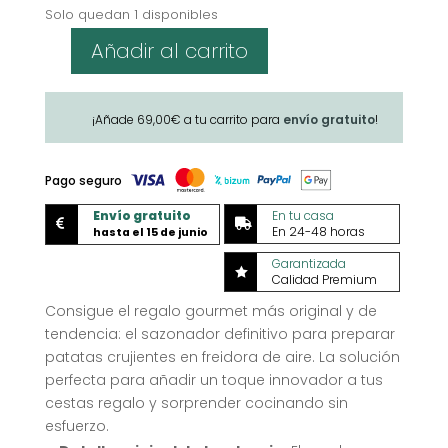
Solo quedan 1 disponibles
Añadir al carrito
Sazonador
de
Patatas
¡Añade
69,00
€
a tu carrito para
envío gratuito
!
'Carmencita'
para
Air
Pago seguro
Fryer
Envío gratuito
En tu casa
cantidad


En 24-48 horas
hasta el 15 de junio
Garantizada

Calidad Premium
Consigue el regalo gourmet más original y de
tendencia: el sazonador definitivo para preparar
patatas crujientes en freidora de aire. La solución
perfecta para añadir un toque innovador a tus
cestas regalo y sorprender cocinando sin
esfuerzo.