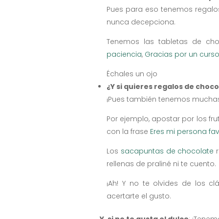
Pues para eso tenemos regalos
nunca decepciona.
Tenemos las tabletas de ch
paciencia
,
Gracias por un curso
Échales un ojo
¿Y si quieres regalos de choco
¡Pues también tenemos muchas
Por ejemplo, apostar por los fr
con la frase
Eres mi persona fav
Los
sacapuntas de chocolate
r
rellenas de praliné ni te cuento.
¡Ah! Y no te olvides de los c
acertarte el gusto.
Y, si no te gusta el dulce
: ¡Tene