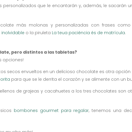
 personalizados que le encantarán y, además, le sacarán un
ocolate más molonas y personalizadas con frases com
 inolvidable
o la piruleta
La teua paciència és de matrícula
.
late, pero distintos a las tabletas?
 opciones!
utos secos envueltos en un delicioso chocolate es otra opció
orita
para que se le derrita el corazón y se alimente con un b
ellenos de grajeas y cacahuetes a los tres chocolates son o
lásicos
bombones gourmet para regalar
, tenemos una dec
mos mucho más!