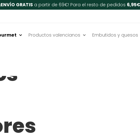
¡
ENVÍO GRATIS
a partir de 69€! Para el resto de pedidos
6,95
ourmet
Productos valencianos
Embutidos y quesos
os
ores