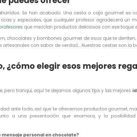
ue puedes ofrecer
s aburridos. Se han acabado. Una cesta o caja gourmet es 
o ricas y especiales, que cualquier profesor agradecerá un 
profesores
que mezclan productos deliciosos con ese toque e
m, chocolates y bombones gourmet de esos que te derriten, 
 artesanales con sabor de verdad… Nuestras cestas son la 
ro, ¿cómo elegir esos mejores reg
e, pero tranqui, aquí te dejamos algunos tips y las mejores
i
ad ante todo, así que te ofrecemos productos gourmet, ma
unto a una presentación que enamora, y la posibilidad
e mensaje personal en chocolate?