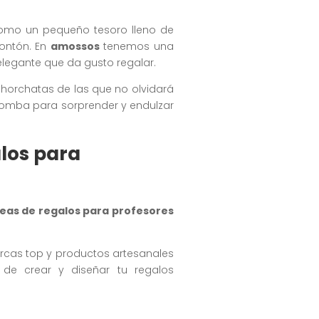
como un pequeño tesoro lleno de
montón. En
amossos
tenemos una
legante que da gusto regalar.
horchatas de las que no olvidará
bomba para sorprender y endulzar
alos para
deas de regalos para profesores
rcas top y productos artesanales
 de crear y diseñar tu regalos