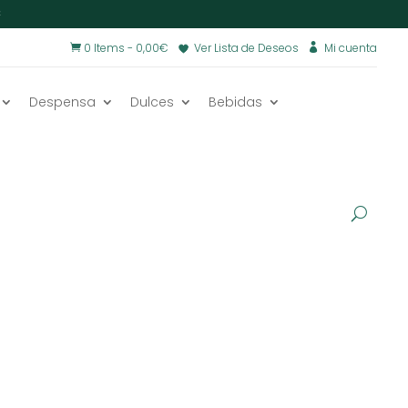
€
0 Items
-
0,00
€
Ver Lista de Deseos
Mi cuenta


Despensa
Dulces
Bebidas