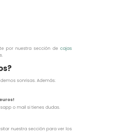
sate por nuestra sección de
cajas
s.
os?
ndemos sonrisas. Además:
 euros!
sapp o mail si tienes dudas.
isitar nuestra sección para ver los