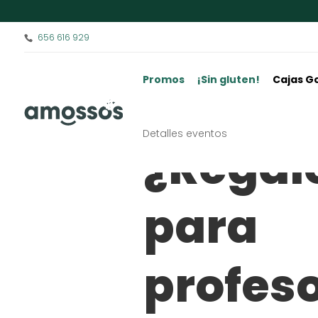
656 616 929
Promos
¡Sin gluten!
Cajas G
Detalles eventos
¿Regal
para
profes