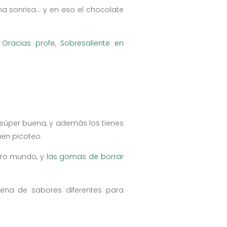
a sonrisa… y en eso el chocolate
o
Gracias profe
,
Sobresaliente en
n súper buena, y además los tienes
uen picoteo.
tro mundo, y
las gomas de borrar
ena de sabores diferentes para