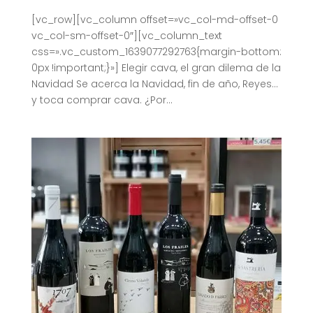
[vc_row][vc_column offset=»vc_col-md-offset-0
vc_col-sm-offset-0″][vc_column_text
css=».vc_custom_1639077292763{margin-bottom:
0px !important;}»] Elegir cava, el gran dilema de la
Navidad Se acerca la Navidad, fin de año, Reyes…
y toca comprar cava. ¿Por...