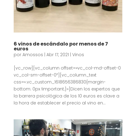
6 vinos de escándalo por menos de 7
euros
por
Amossos
|
Abr 17, 2021
|
Vinos
[vc_row][vc_column offset=»vc_col-md-offset-0
vc_col-sm-offset-0″][vc_column_text
css=».vc_custom_1618656386830{margin-
bottom: 0px !important;}»]Dicen los expertos que
la barrera psicológica de los 10 euros es clave a
la hora de establecer el precio al vino en...