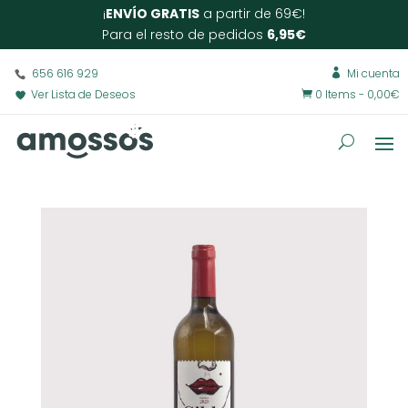
¡
ENVÍO GRATIS
a partir de 69€!
Para el resto de pedidos
6,95€
656 616 929
Mi cuenta

Ver Lista de Deseos
0 Items
-
0,00
€
